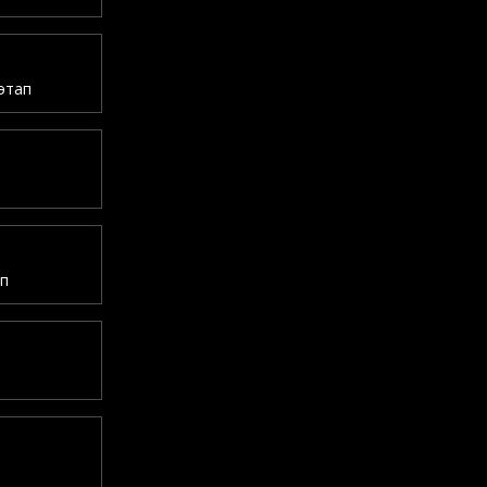
этап
ап