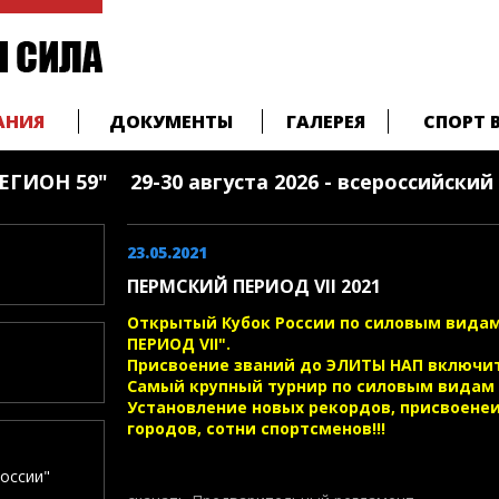
АНИЯ
ДОКУМЕНТЫ
ГАЛЕРЕЯ
СПОРТ 
ГИОН 59" 29-30 августа 2026 - всероссийский 
23.05.2021
ПЕРМСКИЙ ПЕРИОД VII 2021
Открытый Кубок России по силовым вида
ПЕРИОД VII".
Присвоение званий до ЭЛИТЫ НАП включи
Самый крупный турнир по силовым видам с
Установление новых рекордов, присвоенеи
городов, сотни спортсменов!!!
оссии"