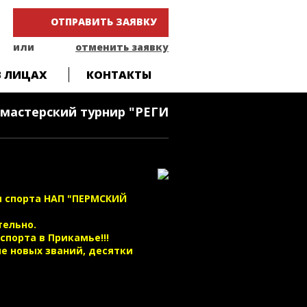
ОТПРАВИТЬ ЗАЯВКУ
или
отменить заявку
В ЛИЦАХ
КОНТАКТЫ
мастерский турнир "РЕГИОН 59" 29-30 августа 
м спорта НАП "ПЕРМСКИЙ
тельно.
порта в Прикамье!!!
е новых званий, десятки